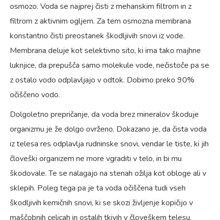
osmozo. Voda se najprej čisti z mehanskim filtrom in z
filtrom z aktivnim ogljem. Za tem osmozna membrana
konstantno čisti preostanek škodljivih snovi iz vode.
Membrana deluje kot selektivno sito, ki ima tako majhne
luknjice, da prepušča samo molekule vode, nečistoče pa se
z ostalo vodo odplavljajo v odtok. Dobimo preko 90%
očiščeno vodo.
Dolgoletno prepričanje, da voda brez mineralov škoduje
organizmu je že dolgo ovrženo. Dokazano je, da čista voda
iz telesa res odplavlja rudninske snovi, vendar le tiste, ki jih
človeški organizem ne more vgraditi v telo, in bi mu
škodovale. Te se nalagajo na stenah ožilja kot obloge ali v
sklepih. Poleg tega pa je ta voda očiščena tudi vseh
škodljivih kemičnih snovi, ki se skozi življenje kopičijo v
maščobnih celicah in ostalih tkivih v človeškem telesu.