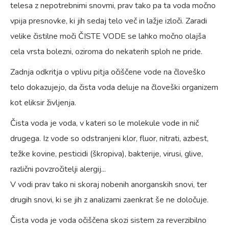
telesa z nepotrebnimi snovmi, prav tako pa ta voda močno
vpija presnovke, ki jih sedaj telo več in lažje izloči. Zaradi
velike čistilne moči ČISTE VODE se lahko močno olajša
cela vrsta bolezni, oziroma do nekaterih sploh ne pride.
Zadnja odkritja o vplivu pitja očiščene vode na človeško
telo dokazujejo, da čista voda deluje na človeški organizem
kot eliksir življenja.
Čista voda je voda, v kateri so le molekule vode in nič
drugega. Iz vode so odstranjeni klor, fluor, nitrati, azbest,
težke kovine, pesticidi (škropiva), bakterije, virusi, glive,
različni povzročitelji alergij...
V vodi prav tako ni skoraj nobenih anorganskih snovi, ter
drugih snovi, ki se jih z analizami zaenkrat še ne določuje.
Čista voda je voda očiščena skozi sistem za reverzibilno